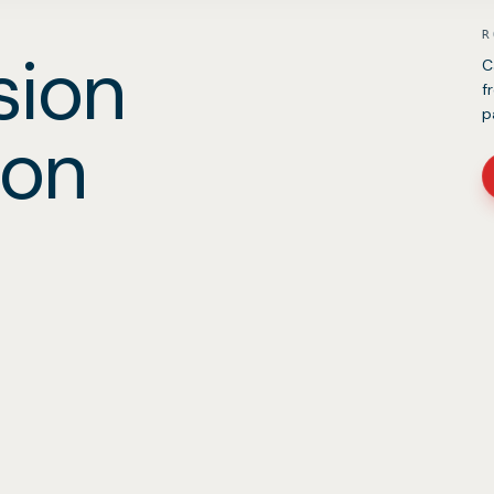
R
sion
C
f
p
ion