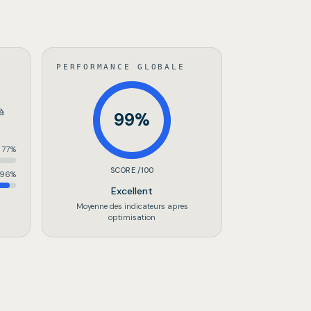
PERFORMANCE GLOBALE
à
99
%
77
%
SCORE /100
96
%
Excellent
Moyenne des indicateurs apres
optimisation