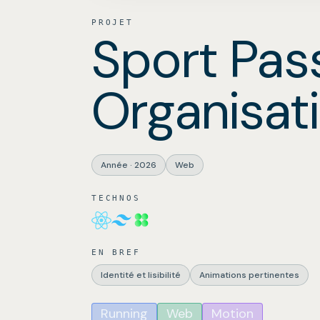
PROJET
Sport Pas
Organisat
Année
·
2026
Web
TECHNOS
EN BREF
Identité et lisibilité
Animations pertinentes
Running
Web
Motion