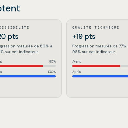
ptent
CESSIBILITÉ
QUALITÉ TECHNIQUE
20 pts
+19 pts
gression mesurée de 80% à
Progression mesurée de 77% 
% sur cet indicateur.
96% sur cet indicateur.
nt
80
%
Avant
ès
100
%
Après